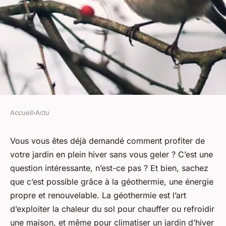
Accueil
›
Actu
ACTU
Comment installer un système
Vous vous êtes déjà demandé comment profiter de
votre jardin en plein hiver sans vous geler ? C’est une
de récupération de chaleur du
question intéressante, n’est-ce pas ? Et bien, sachez
sol pour un jardin d'hiver en
que c’est possible grâce à la géothermie, une énergie
milieu urbain ?
propre et renouvelable. La géothermie est l’art
d’exploiter la chaleur du sol pour chauffer ou refroidir
Éléna
•
4 mars 2024
•
5 min de lecture
une maison, et même pour climatiser un jardin d’hiver