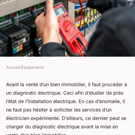
Accueil
›
Équipement
ÉQUIPEMENT
La nécessité du diagnostic
Avant la vente d’un bien immobilier, il faut procéder à
un diagnostic électrique. Ceci afin d’étudier de près
électrique avant une vente
l’état de l’installation électrique. En cas d’anomalie, il
immobilière
ne faut pas hésiter à solliciter les services d’un
électricien expérimenté. D’ailleurs, ce dernier peut se
Éléna
•
8 septembre 2024
•
2 min de lecture
charger du diagnostic électrique avant la mise en